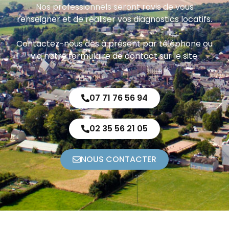
Nos professionnels seront ravis de vous
renseigner et de réaliser vos diagnostics locatifs.
Contactez-nous dès à présent par téléphone ou
via notre formulaire de contact sur le site.
07 71 76 56 94
02 35 56 21 05
NOUS CONTACTER