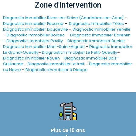
Zone d'intervention
Diagnostic immobilier Rives-en-Seine (Caudebec-en-Caux)
–
Diagnostic immobilier Fécamp
–
Diagnostic immobilier Tôtes
–
Diagnostic immobilier Doudeville
–
Diagnostic immobilier Yerville
–
Diagnostic immobilier Bolbec
–
Diagnostic immobilier Barentin
–
Diagnostic immobilier Pavilly
–
Diagnostic immobilier Duclair
–
Diagnostic immobilier Mont-Saint-Aignan
–
Diagnostic immobilier
Le Grand-Quevilly
–
Diagnostic immobilier Le Petit-Quevilly
–
Diagnostic immobilier Rouen
–
Diagnostic immobilier Bois-
Guillaume
–
Diagnostic immobilier Le trait
–
Diagnostic immobilier
au Havre
–
Diagnostic immobilier à Dieppe
Plus de 15 ans