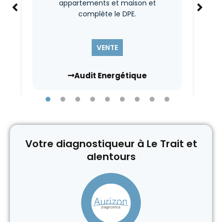
éven
appartements et maison et
à de
complète le DPE.
gie
ou
VENTE
Audit Energétique
Votre diagnostiqueur à Le Trait et
alentours