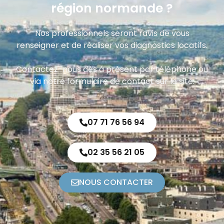
région normande ?
Nos professionnels seront ravis de vous
renseigner et de réaliser vos diagnostics locatifs.
Contactez-nous dès à présent par téléphone ou
via notre formulaire de contact sur le site.
07 71 76 56 94
02 35 56 21 05
NOUS CONTACTER