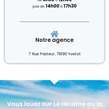
de
à
14h00
17h30
puis de
à
Notre agence
7 Rue Pasteur, 76190 Yvetot
Vous louez sur Le Houlme ou la