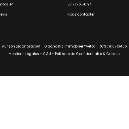
obilier
07 71 76 56 94
evis
Nous contacter
Aurizon Diagnostics© – Diagnostic Immobilier Yvetot – RCS : 818716466
Mentions Légales
–
CGU
–
Politique de Confidentialité & Cookies