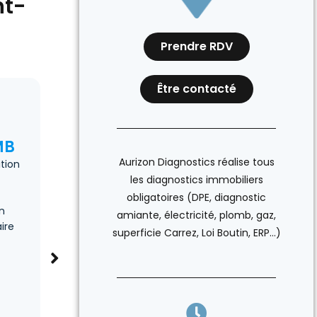
nt-
Prendre RDV
Être contacté
MB
ERP
DI
Aurizon Diagnostics réalise tous
tion
L'Etat des Risques et Pollutions
Valabl
les diagnostics immobiliers
(anciennement ERNMT ou ESRIS),
de co
permet d’informer le futur
point
obligatoires (DPE, diagnostic
n
occupant des risques auxquels le
anoma
amiante, électricité, plomb, gaz,
aire
bien est exposé tels que les
intér
superficie Carrez, Loi Boutin, ERP…)
inondations, les avalanches, les
l’acq
incendies de forêts, les
loge
expositions nucléaires, les risques
industriels...