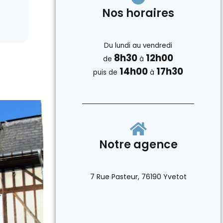
Nos horaires
VENTE l LOCATION
Diagnostic ERP
Du lundi au vendredi
8h30
12h00
de
à
14h00
17h30
puis de
à
Notre agence
7 Rue Pasteur, 76190 Yvetot