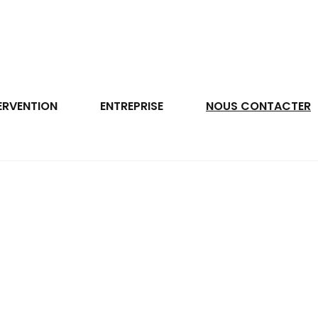
ERVENTION
ENTREPRISE
NOUS CONTACTER
 grâce à votre diagnostiq
Pont-Audemer