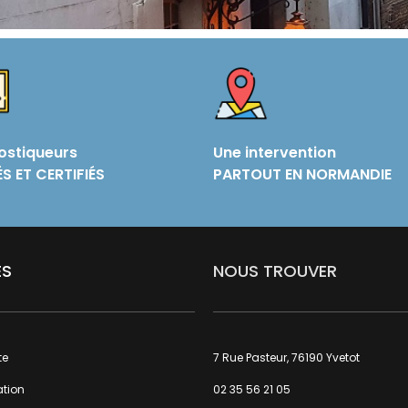
ostiqueurs
Une intervention
S ET CERTIFIÉS
PARTOUT EN NORMANDIE
ES
NOUS TROUVER
te
7 Rue Pasteur, 76190 Yvetot
ation
02 35 56 21 05