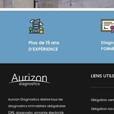
Plus de 15 ans
Diagn
FORMÉ
D’EXPÉRIENCE
LIENS UTIL
Aurizon Diagnostics
réalise tous les
Obligation ven
diagnostics immobiliers obligatoires
Obligation loc
(DPE, diagnostic amiante, électricité,