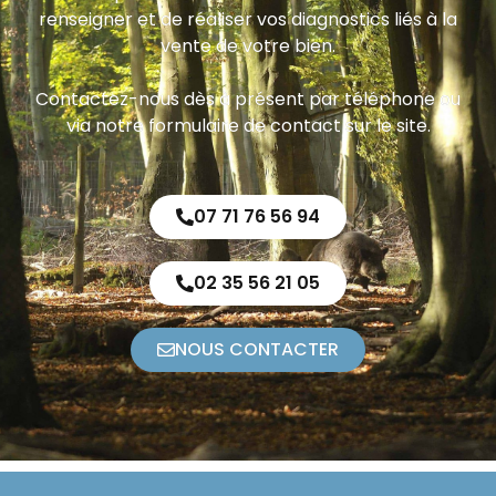
renseigner et de réaliser vos diagnostics liés à la
vente de votre bien.
Contactez-nous dès à présent par téléphone ou
via notre formulaire de contact sur le site.
07 71 76 56 94
02 35 56 21 05
NOUS CONTACTER