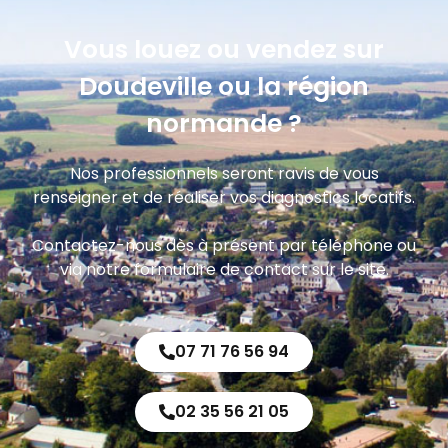
Vous louez ou vendez sur
Doudeville ou la région
normande ?
Nos professionnels seront ravis de vous
renseigner et de réaliser vos diagnostics locatifs.
Contactez-nous dès à présent par téléphone ou
via notre formulaire de contact sur le site.
07 71 76 56 94
02 35 56 21 05