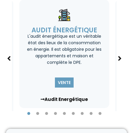
AUDIT ÉNERGÉTIQUE
L'audit énergétique est un véritable
So
état des lieux de la consommation
maté
en énergie. Il est obligatoire pour les
éven
appartements et maison et
à de
complète le DPE.
gie
ou
VENTE
Audit Energétique