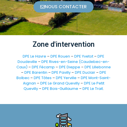
NOUS CONTACTER
Zone d'intervention
DPE Le Havre
–
DPE Rouen
–
DPE Yvetot
–
DPE
Doudeville
–
DPE Rives-en-Seine (Caudebec-en-
Caux)
–
DPE Fécamp
–
DPE Dieppe
–
DPE Lillebonne
–
DPE Barentin
–
DPE Pavilly
–
DPE Duclair
–
DPE
Bolbec
–
DPE Tôtes
–
DPE Yerville
–
DPE Mont-Saint-
Aignan
–
DPE Le Grand Quevilly
–
DPE Le Petit
Quevilly
–
DPE Bois-Guillaume
–
DPE Le Trait
.