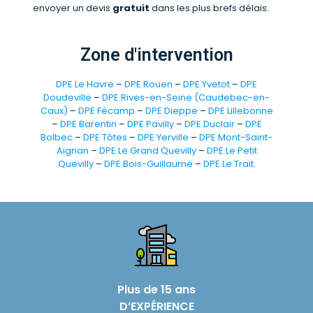
envoyer un devis
gratuit
dans les plus brefs délais.
Zone d'intervention
DPE Le Havre
–
DPE Rouen
–
DPE Yvetot
–
DPE
Doudeville
–
DPE Rives-en-Seine (Caudebec-en-
Caux)
–
DPE Fécamp
–
DPE Dieppe
–
DPE Lillebonne
–
DPE Barentin
–
DPE Pavilly
–
DPE Duclair
–
DPE
Bolbec
–
DPE Tôtes
–
DPE Yerville
–
DPE Mont-Saint-
Aignan
–
DPE Le Grand Quevilly
–
DPE Le Petit
Quevilly
–
DPE Bois-Guillaume
–
DPE Le Trait
.
Plus de 15 ans
D’EXPÉRIENCE